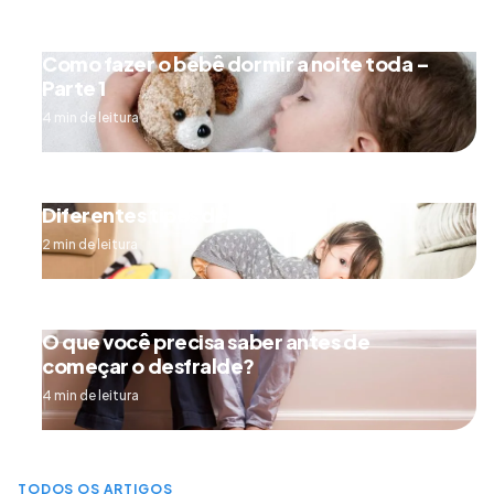
Como fazer o bebê dormir a noite toda –
Parte 1
4 min de leitura
Diferentes tipos de engatinhar
2 min de leitura
O que você precisa saber antes de
começar o desfralde?
4 min de leitura
TODOS OS ARTIGOS