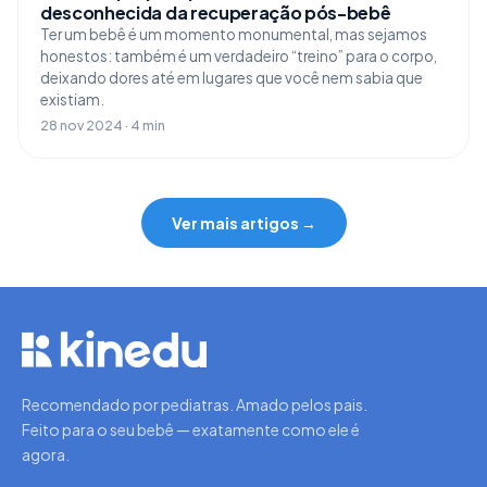
desconhecida da recuperação pós-bebê
Ter um bebê é um momento monumental, mas sejamos
honestos: também é um verdadeiro “treino” para o corpo,
deixando dores até em lugares que você nem sabia que
existiam.
28 nov 2024 · 4 min
Ver mais artigos →
Recomendado por pediatras. Amado pelos pais.
Feito para o seu bebê — exatamente como ele é
agora.