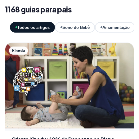
1168 guias para pais
Todos os artigos
Sono do Bebê
Amamentação
Kinedu