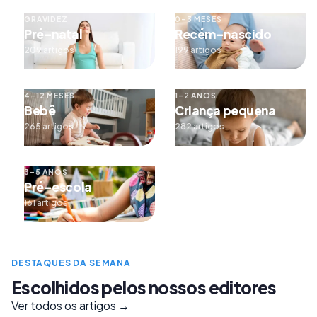
GRAVIDEZ
0–3 MESES
Pré-natal
Recém-nascido
209 artigos
199 artigos
4–12 MESES
1–2 ANOS
Bebê
Criança pequena
265 artigos
282 artigos
3–5 ANOS
Pré-escola
161 artigos
DESTAQUES DA SEMANA
Escolhidos pelos nossos editores
Ver todos os artigos →