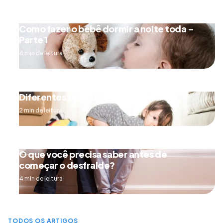
Como fazer o bebê dormir a noite toda –
Parte 1
4 min de leitura
Diferentes tipos de engatinhar
2 min de leitura
O que você precisa saber antes de
começar o desfralde?
4 min de leitura
TODOS OS ARTIGOS