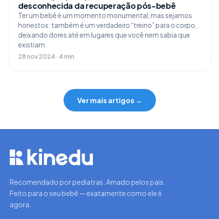
desconhecida da recuperação pós-bebê
Ter um bebê é um momento monumental, mas sejamos
honestos: também é um verdadeiro “treino” para o corpo,
deixando dores até em lugares que você nem sabia que
existiam.
28 nov 2024 · 4 min
Ver mais artigos →
Recomendado por pediatras. Amado pelos pais.
Feito para o seu bebê — exatamente como ele é
agora.