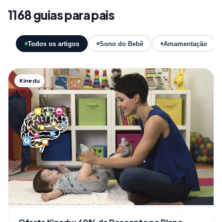
1168 guias para pais
Todos os artigos
Sono do Bebê
Amamentação
Kinedu