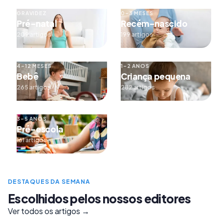
GRAVIDEZ
0–3 MESES
Pré-natal
Recém-nascido
209 artigos
199 artigos
4–12 MESES
1–2 ANOS
Bebê
Criança pequena
265 artigos
282 artigos
3–5 ANOS
Pré-escola
161 artigos
DESTAQUES DA SEMANA
Escolhidos pelos nossos editores
Ver todos os artigos →