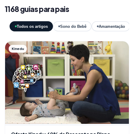
1168 guias para pais
Todos os artigos
Sono do Bebê
Amamentação
Kinedu