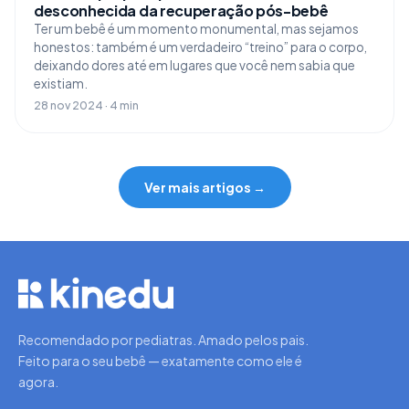
desconhecida da recuperação pós-bebê
Ter um bebê é um momento monumental, mas sejamos
honestos: também é um verdadeiro “treino” para o corpo,
deixando dores até em lugares que você nem sabia que
existiam.
28 nov 2024 · 4 min
Ver mais artigos →
Recomendado por pediatras. Amado pelos pais.
Feito para o seu bebê — exatamente como ele é
agora.