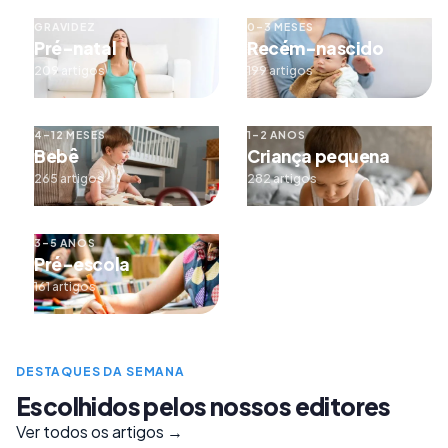
GRAVIDEZ
0–3 MESES
Pré-natal
Recém-nascido
209 artigos
199 artigos
4–12 MESES
1–2 ANOS
Bebê
Criança pequena
265 artigos
282 artigos
3–5 ANOS
Pré-escola
161 artigos
DESTAQUES DA SEMANA
Escolhidos pelos nossos editores
Ver todos os artigos →