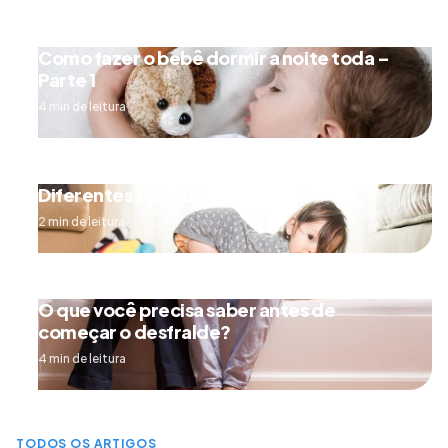
Como fazer o bebê dormir a noite toda –
Parte 1
4 min de leitura
Diferentes tipos de engatinhar
2 min de leitura
O que você precisa saber antes de
começar o desfralde?
4 min de leitura
TODOS OS ARTIGOS