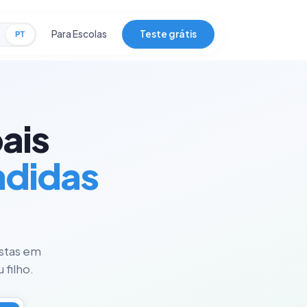
Para Escolas
Teste grátis
PT
ais
ndidas
istas em
 filho.