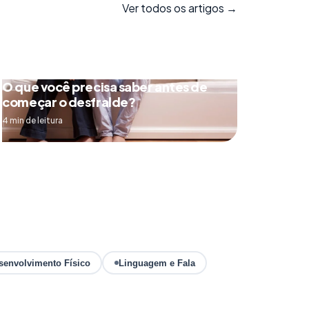
Ver todos os artigos →
O que você precisa saber antes de
começar o desfralde?
4 min de leitura
senvolvimento Físico
Linguagem e Fala