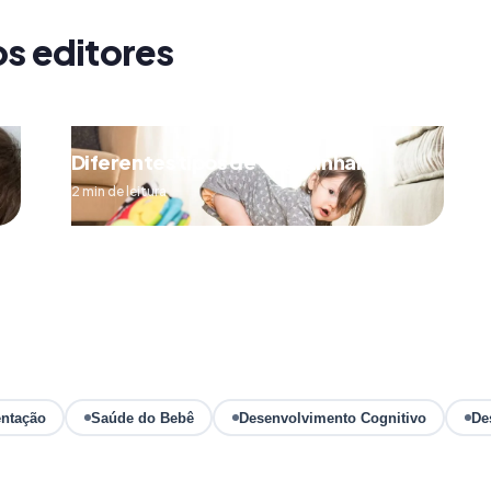
os editores
Diferentes tipos de engatinhar
2 min de leitura
ntação
Saúde do Bebê
Desenvolvimento Cognitivo
De