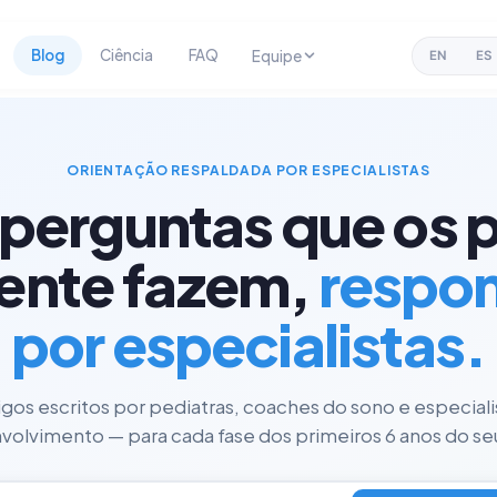
Blog
Ciência
FAQ
Equipe
EN
ES
ORIENTAÇÃO RESPALDADA POR ESPECIALISTAS
 perguntas que os p
ente fazem,
respo
por especialistas.
tigos escritos por pediatras, coaches do sono e especial
olvimento — para cada fase dos primeiros 6 anos do seu