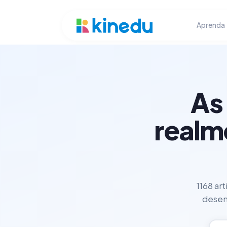
Aprenda
As
realm
1168 ar
desenv