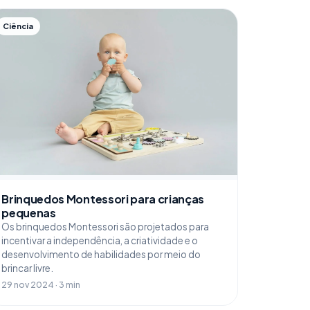
Ciência
Brinquedos Montessori para crianças
pequenas
Os brinquedos Montessori são projetados para
incentivar a independência, a criatividade e o
desenvolvimento de habilidades por meio do
brincar livre.
29 nov 2024 · 3 min