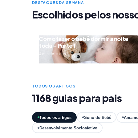
DESTAQUES DA SEMANA
Escolhidos pelos noss
Como fazer o bebê dormir a noite
toda – Parte 1
4 min de leitura
TODOS OS ARTIGOS
1168 guias para pais
Todos os artigos
Sono do Bebê
Amame
Desenvolvimento Socioafetivo