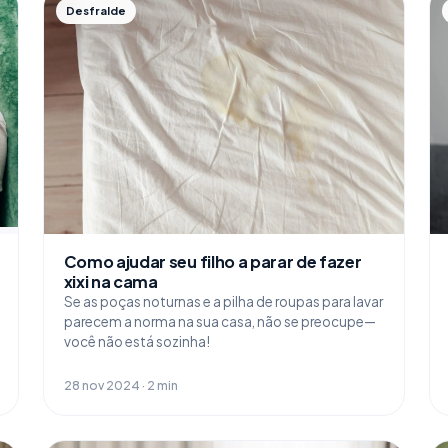
Desfralde
Como ajudar seu filho a parar de fazer
xixi na cama
Se as poças noturnas e a pilha de roupas para lavar
parecem a norma na sua casa, não se preocupe—
você não está sozinha!
28 nov 2024 · 2 min