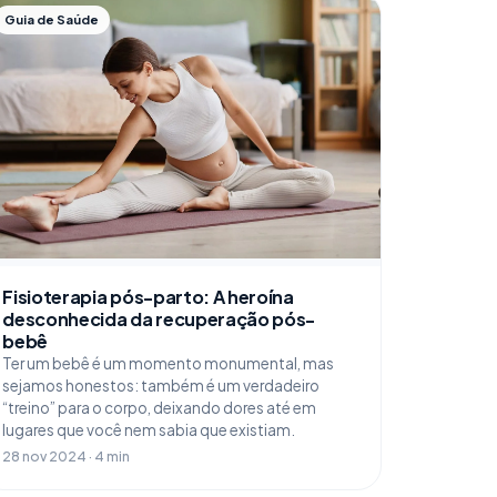
Guia de Saúde
Fisioterapia pós-parto: A heroína
desconhecida da recuperação pós-
bebê
Ter um bebê é um momento monumental, mas
sejamos honestos: também é um verdadeiro
“treino” para o corpo, deixando dores até em
lugares que você nem sabia que existiam.
28 nov 2024 · 4 min