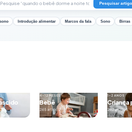
Pesquisar artig
 sono
Introdução alimentar
Marcos da fala
Sono
Birras
4–12 MESES
1–2 ANOS
ascido
Bebê
Criança
265 artigos
282 artigos