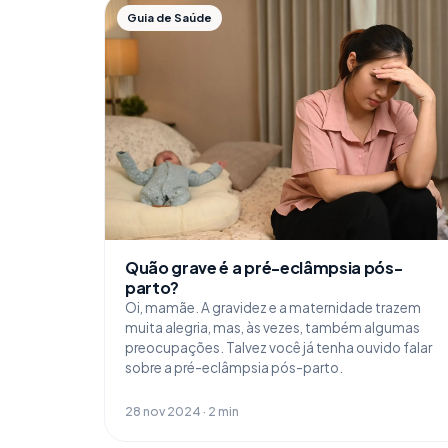
Guia de Saúde
Quão grave é a pré-eclâmpsia pós-
parto?
Oi, mamãe. A gravidez e a maternidade trazem
muita alegria, mas, às vezes, também algumas
preocupações. Talvez você já tenha ouvido falar
sobre a pré-eclâmpsia pós-parto.
28 nov 2024 · 2 min