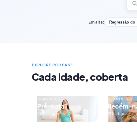
Em alta:
Regressão do
EXPLORE POR FASE
Cada idade, coberta
GRAVIDEZ
0–3 MESES
Pré-natal
Recém-n
209 artigos
199 artigos