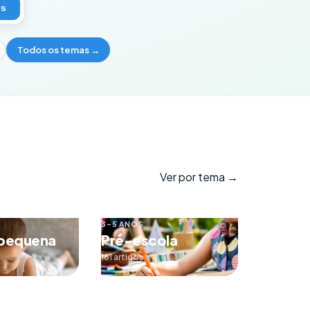
os
Todos os temas →
Ver por tema →
3–5 ANOS
 pequena
Pré-escola
161 artigos