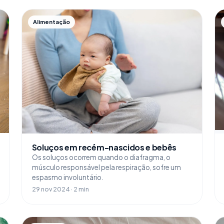
Alimentação
Soluços em recém-nascidos e bebês
Os soluços ocorrem quando o diafragma, o
músculo responsável pela respiração, sofre um
espasmo involuntário.
29 nov 2024 · 2 min