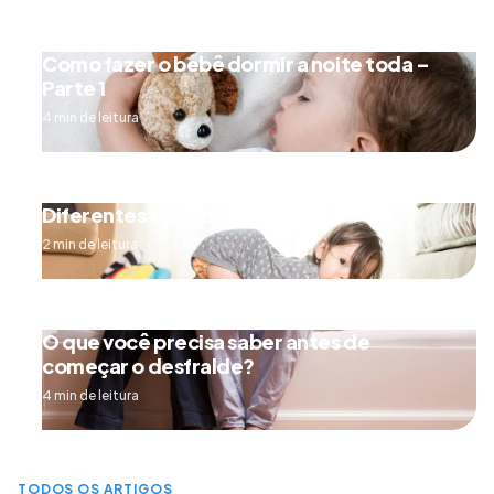
Como fazer o bebê dormir a noite toda –
Parte 1
4 min de leitura
Diferentes tipos de engatinhar
2 min de leitura
O que você precisa saber antes de
começar o desfralde?
4 min de leitura
TODOS OS ARTIGOS