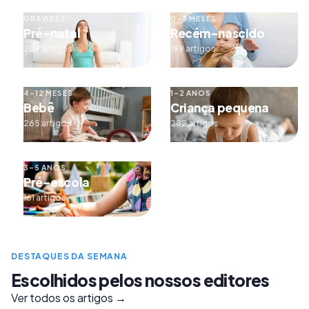
GRAVIDEZ
0–3 MESES
Pré-natal
Recém-nascido
209 artigos
199 artigos
4–12 MESES
1–2 ANOS
Bebê
Criança pequena
265 artigos
282 artigos
3–5 ANOS
Pré-escola
161 artigos
DESTAQUES DA SEMANA
Escolhidos pelos nossos editores
Ver todos os artigos →