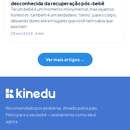
desconhecida da recuperação pós-bebê
Ter um bebê é um momento monumental, mas sejamos
honestos: também é um verdadeiro “treino” para o corpo,
deixando dores até em lugares que você nem sabia que
existiam.
28 nov 2024 · 4 min
Ver mais artigos →
Recomendado por pediatras. Amado pelos pais.
Feito para o seu bebê — exatamente como ele é
agora.