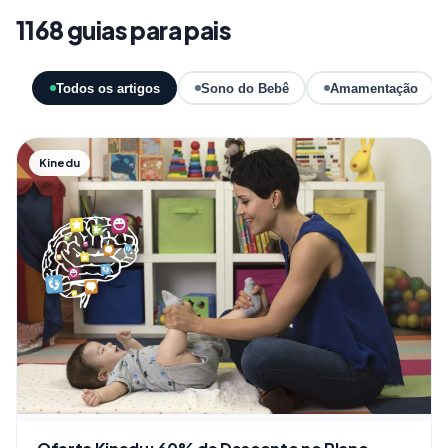
1168 guias para pais
Todos os artigos
Sono do Bebê
Amamentação
Kinedu